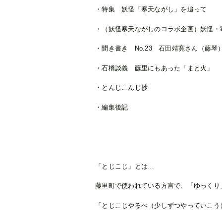
・特集 妖怪「寒天ながし」を追って
・（妖怪寒天ながしのコラボ企画）妖怪・
・聞き書き No.23 石田靖寛さん（藤
・石橋談義 藤里にもあった「まと火」
・とんじこんじ抄
・編集後記
「とじこじ」とは…
藤里町で使われている方言で、「ゆっくり
「とじこじやるべ（少しずつやっていこう