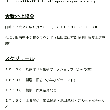
TEL：050-3332-3819 Email：fujisatorec@zero-date.org
★野外上映会
日時：平成２８年８月２０日（土）１６：００～１９：３０
会場：旧坊中小学校グラウンド（秋田県山本郡藤里町藤琴上坊中
86）
スケジュール
１０：００ 映像作り＆投稿ワークショップ（かもや堂）
１６：００ 開場（旧坊中小学校グラウンド）
１７：３０ 挨拶・作家紹介など
１７：５５ 上映開始 栗原良彰・池田昌紀・芸大生＋秋美生な
ど