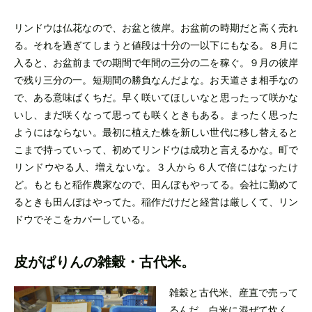
リンドウは仏花なので、お盆と彼岸。お盆前の時期だと高く売れ
る。それを過ぎてしまうと値段は十分の一以下にもなる。８月に
入ると、お盆前までの期間で年間の三分の二を稼ぐ。９月の彼岸
で残り三分の一。短期間の勝負なんだよな。お天道さま相手なの
で、ある意味ばくちだ。早く咲いてほしいなと思ったって咲かな
いし、まだ咲くなって思っても咲くときもある。まったく思った
ようにはならない。最初に植えた株を新しい世代に移し替えると
こまで持っていって、初めてリンドウは成功と言えるかな。町で
リンドウやる人、増えないな。３人から６人で倍にはなったけ
ど。もともと稲作農家なので、田んぼもやってる。会社に勤めて
るときも田んぼはやってた。稲作だけだと経営は厳しくて、リン
ドウでそこをカバーしている。
皮がぱりんの雑穀・古代米。
雑穀と古代米、産直で売って
るんだ。白米に混ぜて炊く。