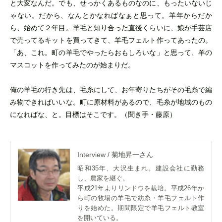
と大変なんだ。でも、せっかくあるものなのに、もったいないじ
ゃない。だから、なんとかなればなぁと思って。羊年からだか
ら、始めて２年目。羊毛と知り合った直後くらいに、娘が手芸店
で売ってるキットを買ってきて、羊毛フェルト作ってあったの。
「あ、これ。町の羊毛でやったらおもしろいな」と思って、羊の
マスコットを作ってみたのが始まりだ。
俺の羊毛の行き先は、毛糸にして、お年寄りたちがその毛糸で編
み物できればいいな。町に原材料があるので、毛糸が地域のもの
になればな、と。目標はそこです。（聞き手・藤原）
Interview / 菊地昇一さん
昭和35年、大沢生まれ。建設会社に勤務
し、農家を継ぐ。
平成21年よりリンドウを栽培。平成26年か
ら町の牧場の羊毛で紡糸・羊毛フェルト作
りを始めた。期間限定で羊毛フェルト教室
を開いている。