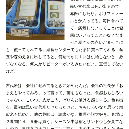
黒い古代米は色が出るので、
赤飯にしたり。ポリフェノー
ルとか入ってる。毎日食べて
て、病気しないってことは健
康にいいってことかな？だま
っこ屋さんの赤いだまっこに
も、使ってくれてる。給食センターでもたまに買ってくれる。産
直や森のえきに出してると、何週間かに１回は供給しないと、必
ずなくなる。何人かリピーターがいるみたいだよ。宣伝してない
けど。
古代米は、会社に勤めてるときに始めたんだ。会社の社長が「お
まえもやってみろ」って言って、苗をもらった。食感おもしろい
じゃない、こいつ。皮がこう、ぱりんと破ける感じする。色も出
る。最初は黒い古代米だけだったけど、おもしろいなと思って雑
穀米も始めた。他の趣味は、読書かな。推理小説大好き。冬場は
２週間に４、５冊は買う。シーズン中は稲とリンドウしか見てな
いので、息抜きでオフシーズンに読む。本の中っていろんな場面